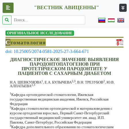
"ВЕСТНИК АВИЦЕННЫ"
ОРИГИНАЛЬНОЕ ИССЛЕДОВАНИЕ
С
томатология
doi: 10.25005/2074-0581-2025-27-3-664-671
ДИАГНОСТИЧЕСКОЕ ЗНАЧЕНИЕ ВЫЯВЛЕНИЯ
ПАРОДОНТОПАТОГЕНОВ ПРИ
ПРОТЕТИЧЕСКОМ ПАРОДОНТИТЕ У
ПАЦИЕНТОВ С САХАРНЫМ ДИАБЕТОМ
1
2,3
2
Н.А. ШЕВКУНОВА
, Е.А. БУЛЫЧЕВА
, В.Н. ТРЕЗУБОВ
, Ю.В.
2,3
АЛПАТЬЕВА
1
Кафедра ортопедической стоматологии, Ижевская
государственная медицинская академия, Ижевск, Российская
Федерация
2
Кафедра стоматологии ортопедической и материаловедения с
курсом ортодонтии взрослых, Первый Санкт-Петербургский
государственный медицинский университет им. акад. И.П.
Павлова, Санкт-Петербург, Российская Федерация
3
Кафедра дополнительного образования по стоматологическим