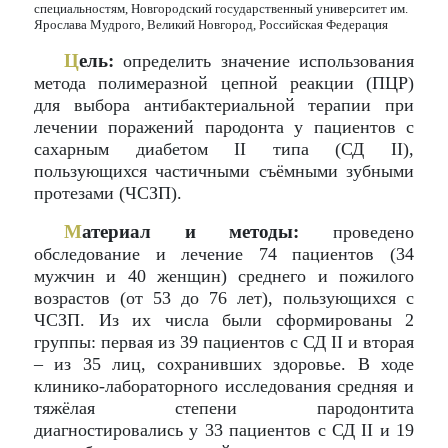
специальностям, Новгородский государственный университет им.
Ярослава Мудрого, Великий Новгород, Российская Федерация
Ц
ель:
определить значение использования
метода полимеразной цепной реакции (ПЦР)
для выбора антибактериальной терапии при
лечении поражений пародонта у пациентов с
сахарным диабетом II типа (СД II),
пользующихся частичными съёмными зубными
протезами (ЧСЗП).
М
атериал и методы:
проведено
обследование и лечение 74 пациентов (34
мужчин и 40 женщин) среднего и пожилого
возрастов (от 53 до 76 лет), пользующихся c
ЧСЗП. Из их числа были сформированы 2
группы: первая из 39 пациентов с СД II и вторая
– из 35 лиц, сохранивших здоровье. В ходе
клинико-лабораторного исследования средняя и
тяжёлая степени пародонтита
диагностировались у 33 пациентов с СД II и 19