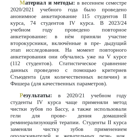
М
атериал и методы:
в весеннем семестре
2020/2021 учебного года было проведено
анонимное анкетирование 115 студентов II
курса, 74 студентов IV курса. В 2023/24
учебном году проведено повторное
анкетирование: в нём приняли участие
второкурсники, включённые в пре- дыдущий
этап исследования. На момент повторного
анкетирования они обучались уже на V курсе
(112 студентов). Статистическое сравнение
данных проведено с помощью критериев
Стьюдента (для количественных величин) и
Фишера (для качественных параметров).
Р
езультаты:
в 2020/21 учебном году
студенты IV курса чаще применяли метод
чистки зубов по Бассу, а также использовали
гели для прове- дения домашней
реминерализующей терапии. Студенты II курса
заменяли чистку зубов применением
ополаскивателей и жевательных рези- нок.