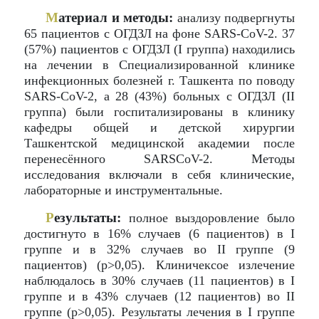
М
атериал и методы:
анализу подвергнуты
65 пациентов с ОГДЗЛ на фоне SARS-CoV-2. 37
(57%) пациентов с ОГДЗЛ (I группа) находились
на лечении в Специализированной клинике
инфекционных болезней г. Ташкента по поводу
SARS-CoV-2, а 28 (43%) больных с ОГДЗЛ (II
группа) были госпитализированы в клинику
кафедры общей и детской хирургии
Ташкентской медицинской академии после
перенесённого SARSCoV-2. Методы
исследования включали в себя клинические,
лабораторные и инструментальные.
Р
езультаты:
полное выздоровление было
достигнуто в 16% случаев (6 пациентов) в I
группе и в 32% случаев во II группе (9
пациентов) (p>0,05). Клиничексое излечение
наблюдалось в 30% случаев (11 пациентов) в I
группе и в 43% случаев (12 пациентов) во II
группе (p>0,05). Результаты лечения в I группе