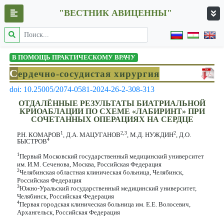
"ВЕСТНИК АВИЦЕННЫ"
В ПОМОЩЬ ПРАКТИЧЕСКОМУ ВРАЧУ
С
ердечно-сосудистая хирургия
doi: 10.25005/2074-0581-2024-26-2-308-313
ОТДАЛЁННЫЕ РЕЗУЛЬТАТЫ БИАТРИАЛЬНОЙ
КРИОАБЛАЦИИ ПО СХЕМЕ «ЛАБИРИНТ» ПРИ
СОЧЕТАННЫХ ОПЕРАЦИЯХ НА СЕРДЦЕ
1
2,3
2
Р.Н. КОМАРОВ
, Д.А. МАЦУГАНОВ
, М.Д. НУЖДИН
, Д.О.
4
БЫСТРОВ
1
Первый Московский государственный медицинский университет
им. И.М. Сеченова, Москва, Российская Федерация
2
Челябинская областная клиническая больница, Челябинск,
Российская Федерация
3
Южно-Уральский государственный медицинский университет,
Челябинск, Российская Федерация
4
Первая городская клиническая больница им. Е.Е. Волосевич,
Архангельск, Российская Федерация