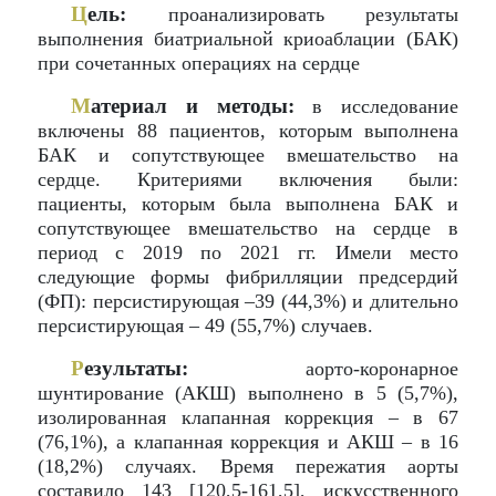
Ц
ель:
проанализировать результаты
выполнения биатриальной криоаблации (БАК)
при сочетанных операциях на сердце
М
атериал и методы:
в исследование
включены 88 пациентов, которым выполнена
БАК и сопутствующее вмешательство на
сердце. Критериями включения были:
пациенты, которым была выполнена БАК и
сопутствующее вмешательство на сердце в
период с 2019 по 2021 гг. Имели место
следующие формы фибрилляции предсердий
(ФП): персистирующая –39 (44,3%) и длительно
персистирующая – 49 (55,7%) случаев.
Р
езультаты:
аорто-коронарное
шунтирование (АКШ) выполнено в 5 (5,7%),
изолированная клапанная коррекция – в 67
(76,1%), а клапанная коррекция и АКШ – в 16
(18,2%) случаях. Время пережатия аорты
составило 143 [120,5-161,5], искусственного