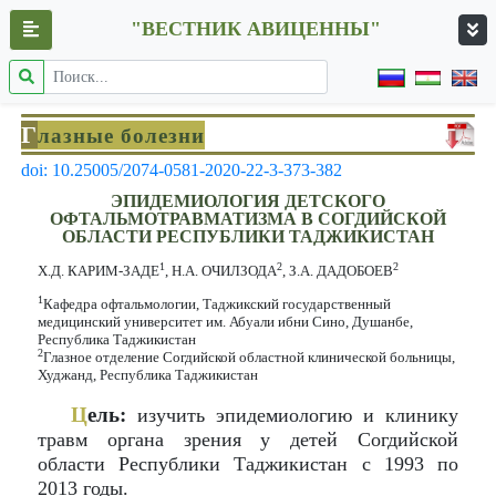
"ВЕСТНИК АВИЦЕННЫ"
Г
лазные болезни
doi: 10.25005/2074-0581-2020-22-3-373-382
ЭПИДЕМИОЛОГИЯ ДЕТСКОГО
ОФТАЛЬМОТРАВМАТИЗМА В СОГДИЙСКОЙ
ОБЛАСТИ РЕСПУБЛИКИ ТАДЖИКИСТАН
1
2
2
Х.Д. КАРИМ-ЗАДЕ
, Н.А. ОЧИЛЗОДА
, З.А. ДАДОБОЕВ
1
Кафедра офтальмологии, Таджикский государственный
медицинский университет им. Абуали ибни Сино, Душанбе,
Республика Таджикистан
2
Глазное отделение Согдийской областной клинической больницы,
Худжанд, Республика Таджикистан
Ц
ель:
изучить эпидемиологию и клинику
травм органа зрения у детей Согдийской
области Республики Таджикистан с 1993 по
2013 годы.