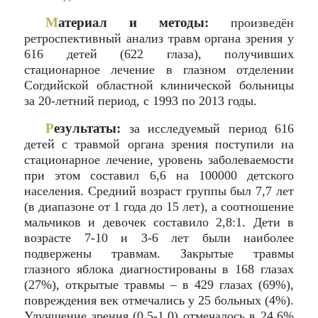
М
атериал и методы:
произведён
ретроспективный анализ травм органа зрения у
616 детей (622 глаза), получивших
стационарное лечение в глазном отделении
Согдийской областной клинической больницы
за 20-летний период, с 1993 по 2013 годы.
Р
езультаты:
за исследуемый период 616
детей с травмой органа зрения поступили на
стационарное лечение, уровень заболеваемости
при этом составил 6,6 на 100000 детского
населения. Средний возраст группы был 7,7 лет
(в диапазоне от 1 года до 15 лет), а соотношение
мальчиков и девочек составило 2,8:1. Дети в
возрасте 7-10 и 3-6 лет были наиболее
подвержены травмам. Закрытые травмы
глазного яблока диагностированы в 168 глазах
(27%), открытые травмы – в 429 глазах (69%),
повреждения век отмечались у 25 больных (4%).
Улучшение зрения (0,5-1,0) отмечалось в 24,6%