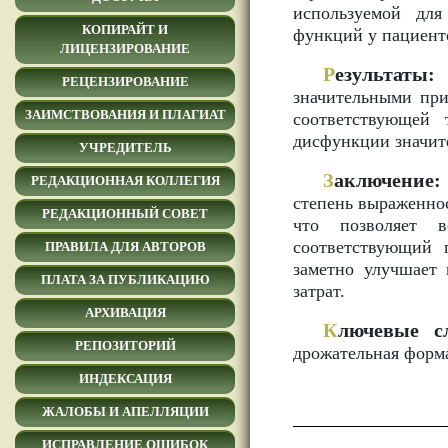
используемой дл
КОПИРАЙТ И
функций у пациенто
ЛИЦЕНЗИРОВАНИЕ
Р
езультаты:
п
РЕЦЕНЗИРОВАНИЕ
значительными при
ЗАИМСТВОВАНИЯ И ПЛАГИАТ
соответствующей 
дисфункции значите
УЧРЕДИТЕЛЬ
З
аключение:
РЕДАКЦИОННАЯ КОЛЛЕГИЯ
степень выраженно
РЕДАКЦИОННЫЙ СОВЕТ
что позволяет в
соответствующий 
ПРАВИЛА ДЛЯ АВТОРОВ
заметно улучшает 
ПЛАТА ЗА ПУБЛИКАЦИЮ
затрат.
АРХИВАЦИЯ
К
лючевые с
РЕПОЗИТОРИЙ
дрожательная форм
ИНДЕКСАЦИЯ
ЖАЛОБЫ И АПЕЛЛЯЦИИ
ИСПРАВЛЕНИЕ ОШИБОК