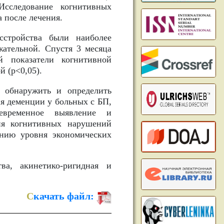
сследование когнитивных
а после лечения.
стройства были наиболее
жательной. Спустя 3 месяца
й показатели когнитивной
 (р<0,05).
обнаружить и определить
я деменции у больных с БП,
евременное выявление и
ия когнитивных нарушений
ению уровня экономических
ва, акинетико-ригидная и
С
качать файл: