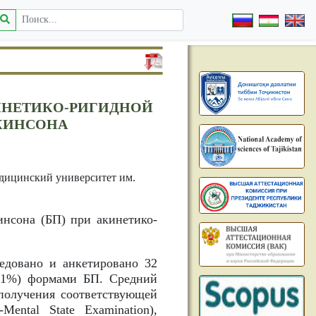
ИНЕТИКО-РИГИДНОЙ
КИНСОНА
дицинский университет им.
нсона (БП) при акинетико-
едовано и анкетировано 32
3,1%) формами БП. Средний
 получения соответствующей
ntal State Examination),