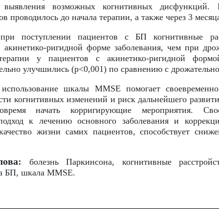
я выявления возможных когнитивных дисфункций. И
в проводилось до начала терапии, а также через 3 месяц
ри поступлении пациентов с БП когнитивные рас
 акинетико-ригидной форме заболевания, чем при дро
терапии у пациентов с акинетико-ригидной формо
льно улучшились (р<0,001) по сравнению с дрожательной
использование шкалы MMSE помогает своевременно 
сти когнитивных изменений и риск дальнейшего развити
овремя начать корригирующие мероприятия. Сво
подход к лечению основного заболевания и коррекц
качество жизни самих пациентов, способствует сниж
лова:
болезнь Паркинсона, когнитивные расстройст
а БП, шкала MMSE.