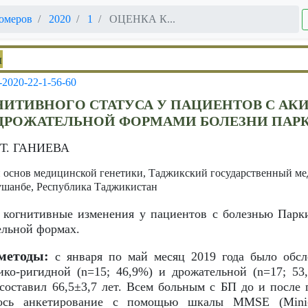
омеров
2020
1
ОЦЕНКА К...
и
-2020-22-1-56-60
НИТИВНОГО СТАТУСА У ПАЦИЕНТОВ С АК
ДРОЖАТЕЛЬНОЙ ФОРМАМИ БОЛЕЗНИ ПАР
.Т. ГАНИЕВА
 основ медицинской генетики, Таджикский государственный ме
ушанбе, Республика Таджикистан
 когнитивные изменения у пациентов с болезнью Парки
ельной формах.
методы:
с января по май месяц 2019 года было обсл
ико-ригидной (n=15; 46,9%) и дрожательной (n=17; 5
 составил 66,5±3,7 лет. Всем больным с БП до и после
ось анкетирование с помощью шкалы MMSE (Mini-Me