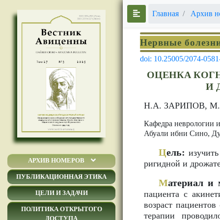
Главная
Архив н
Нервные болезн
doi: 10.25005/2074-0581
ОЦЕНКА КОГ
И 
Н.А. ЗАРИПОВ, М
Кафедра неврологии и
Абуали ибни Сино, Д
Ц
ель:
изучить
АРХИВ НОМЕРОВ
ригидной и дрожат
ПУБЛИКАЦИОННАЯ ЭТИКА
М
атериал и 
пациента с акинет
ЦЕЛИ И ЗАДАЧИ
возраст пациентов
ПОЛИТИКА ОТКРЫТОГО
терапии проводил
ДОСТУПА