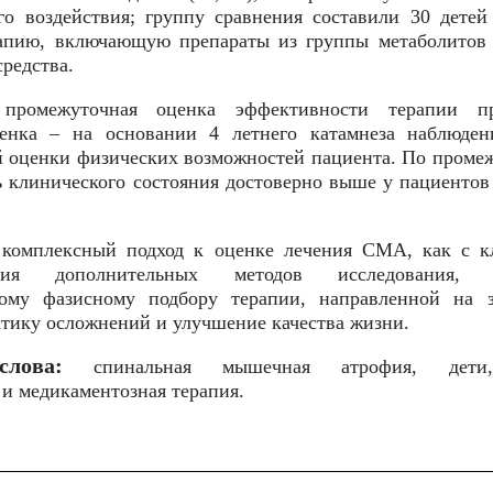
го воздействия; группу сравнения составили 30 детей
апию, включающую препараты из группы метаболитов 
редства.
ромежуточная оценка эффективности терапии пр
ценка – на основании 4 летнего катамнеза наблюден
й оценки физических возможностей пациента. По пром
ь клинического состояния достоверно выше у пациентов
комплексный подход к оценке лечения СМА, как с кл
ия дополнительных методов исследования, э
ому фазисному подбору терапии, направленной на з
ктику осложнений и улучшение качества жизни.
лова:
спинальная мышечная атрофия, дети, э
и медикаментозная терапия.