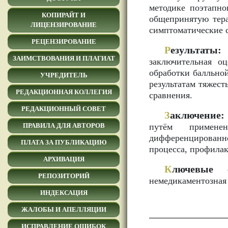
методике поэтапно
КОПИРАЙТ И
общепринятую тер
ЛИЦЕНЗИРОВАНИЕ
симптоматические с
РЕЦЕНЗИРОВАНИЕ
Р
езультаты:
п
ЗАИМСТВОВАНИЯ И ПЛАГИАТ
заключительная о
обработки балльно
УЧРЕДИТЕЛЬ
результатам тяжест
РЕДАКЦИОННАЯ КОЛЛЕГИЯ
сравнения.
РЕДАКЦИОННЫЙ СОВЕТ
З
аключение:
путём применен
ПРАВИЛА ДЛЯ АВТОРОВ
дифференцированн
ПЛАТА ЗА ПУБЛИКАЦИЮ
процесса, профила
АРХИВАЦИЯ
К
лючевые с
РЕПОЗИТОРИЙ
немедикаментозная 
ИНДЕКСАЦИЯ
ЖАЛОБЫ И АПЕЛЛЯЦИИ
ИСПРАВЛЕНИЕ ОШИБОК