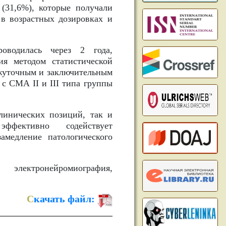
 (31,6%), которые получали
в возрастных дозировках и
оводилась через 2 года,
ия методом статистической
ежуточным и заключительным
 с СМА II и III типа группы
инических позиций, так и
ффективно содействует
амедление патологического
лектронейромиография,
С
качать файл: