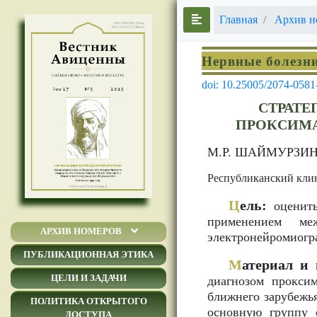
Главная
Архив н
Нервные болезн
doi: 10.25005/2074-0581
СТРАТ
ПРОКСИМА
М.Р. ШАЙМУРЗИ
Республиканский кли
Ц
ель:
оценить
применением ме
АРХИВ НОМЕРОВ
электронейромиогра
ПУБЛИКАЦИОННАЯ ЭТИКА
М
атериал и 
ЦЕЛИ И ЗАДАЧИ
диагнозом прокси
ближнего зарубежья
ПОЛИТИКА ОТКРЫТОГО
основную группу 
ДОСТУПА