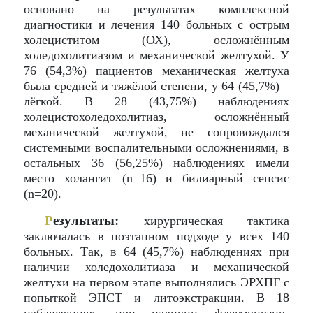
основано на результатах комплексной
диагностики и лечения 140 больных с острым
холециститом (ОХ), осложнённым
холедохолитиазом и механической желтухой. У
76 (54,3%) пациентов механическая желтуха
была средней и тяжёлой степени, у 64 (45,7%) –
лёгкой. В 28 (43,75%) наблюдениях
холецистохоледохолитиаз, осложнённый
механической желтухой, не сопровождался
системными воспалительными осложнениями, в
остальных 36 (56,25%) наблюдениях имели
место холангит (n=16) и билиарный сепсис
(n=20).
Р
езультаты:
хирургическая тактика
заключалась в поэтапном подходе у всех 140
больных. Так, в 64 (45,7%) наблюдениях при
наличии холедохолитиаза и механической
желтухи на первом этапе выполнялись ЭРХПГ с
попыткой ЭПСТ и литоэкстракции. В 18