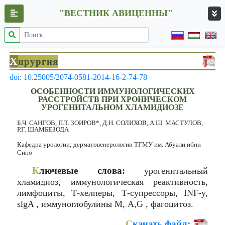
"ВЕСТНИК АВИЦЕННЫ"
Х
ирургия
doi: 10.25005/2074-0581-2014-16-2-74-78
ОСОБЕННОСТИ ИММУНОЛОГИЧЕСКИХ
РАССТРОЙСТВ ПРИ ХРОНИЧЕСКОМ
УРОГЕНИТАЛЬНОМ ХЛАМИДИОЗЕ
Б.Ч. САНГОВ, П.Т. ЗОИРОВ*, Д.Н. СОЛИХОВ, А.Ш. МАСТУЛОВ,
Р.Г. ШАМБЕЗОДА
Кафедра урологии; дерматовенерологии ТГМУ им. Абуали ибни
Сино
К
лючевые слова:
урогенитальный
хламидиоз, иммунологическая реактивность,
лимфоциты, Т-хелперы, Т-супрессоры, INF-y,
slgA , иммуноглобулины М, А,G , фагоцитоз.
С
качать файл: