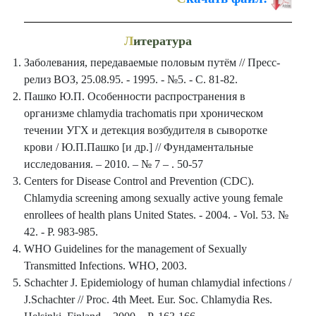
Л
итература
Заболевания, передаваемые половым путём // Пресс-
релиз ВОЗ, 25.08.95. - 1995. - №5. - С. 81-82.
Пашко Ю.П. Особенности распространения в
организме chlamydia trachomatis при хроническом
течении УГХ и детекция возбудителя в сыворотке
крови / Ю.П.Пашко [и др.] // Фундаментальные
исследования. – 2010. – № 7 – . 50-57
Centers for Disease Control and Prevention (CDC).
Chlamydia screening among sexually active young female
enrollees of health plans United States. - 2004. - Vol. 53. №
42. - P. 983-985.
WHO Guidelines for the management of Sexually
Transmitted Infections. WHO, 2003.
Schachter J. Epidemiology of human chlamydial infections /
J.Schachter // Proc. 4th Meet. Eur. Soc. Chlamydia Res.