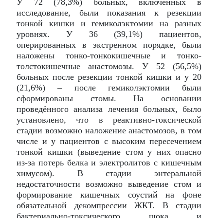
У 72 (78,3%) больных, включённых в
исследование, были показания к резекции
тонкой кишки и гемиколэктомии на разных
уровнях. У 36 (39,1%) пациентов,
оперированных в экстренном порядке, были
наложены тонко-тонкокишечные и тонко-
толстокишечные анастомозы. У 52 (56,5%)
больных после резекции тонкой кишки и у 20
(21,6%) – после гемиколэктомии были
сформированы стомы. На основании
проведённого анализа лечения больных, было
установлено, что в реактивно-токсической
стадии возможно наложение анастомозов, в том
числе и у пациентов с высоким пересечением
тонкой кишки (выведение стом у них опасно
из-за потерь белка и электролитов с кишечным
химусом). В стадии энтеральной
недостаточности возможно выведение стом и
формирование кишечных соустий на фоне
обязательной декомпрессии ЖКТ. В стадии
бактериально-токсического шока и