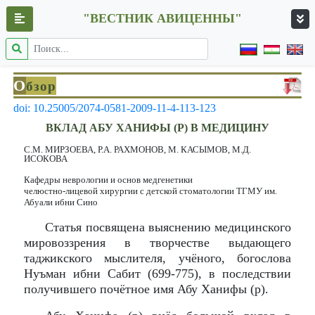
"ВЕСТНИК АВИЦЕННЫ"
О
бзор
doi: 10.25005/2074-0581-2009-11-4-113-123
ВКЛАД АБУ ХАНИФЫ (Р) В МЕДИЦИНУ
С.М. МИРЗОЕВА, Р.А. РАХМОНОВ, М. КАСЫМОВ, М.Д.
ИСОКОВА
Кафедры неврологии и основ медгенетики
челюстно-лицевой хирургии с детской стоматологии ТГМУ им.
Абуали ибни Сино
Статья посвящена выяснению медицинского
мировоззрения в творчестве выдающего
таджикского мыслителя, учёного, богослова
Нуъман ибни Сабит (699-775), в последствии
получившего почётное имя Абу Ханифы (р).