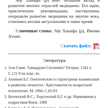
Абу Ханифа (р) внёс большой вклад в
развитие многих отраслей медицины. Его идеи,
практические рекомендации, наставления,
опередили развитие медицины на многие века,
становясь весьма актуальными в наше время.
К
лючевые слова:
Абу Ханифа (р), Имоми
Аъзам.
С
качать файл:
Л
итература
Али Сами. Тамаддуни Сосониён// Тегеран, 1342 х.
С.121 9 на перс. яз.
Ананьев Б.Г. Генетические и структурные взаимосвязи
в развитии личности / Хрестоматия по возрастной
психологии. М. 1994. С.82-83
Битенский В.С., Херсонский Б.Г. и др. Наркомания у
подростков//Киев. 1989