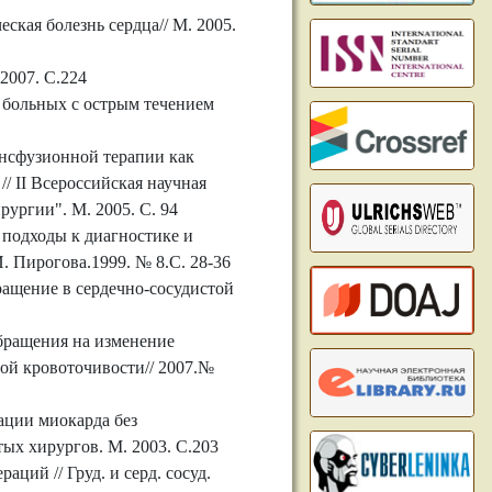
кая болезнь сердца// М. 2005.
2007. C.224
 больных с острым течением
нсфузионной терапии как
/ II Всероссийская научная
ургии". М. 2005. C. 94
 подходы к диагностике и
. Пирогова.1999. № 8.C. 28-36
ращение в сердечно-сосудистой
бращения на изменение
ой кровоточивости// 2007.№
ации миокарда без
тых хирургов. М. 2003. C.203
ций // Груд. и серд. сосуд.