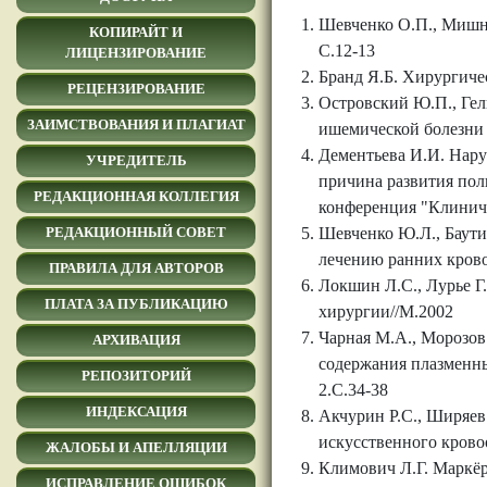
Шевченко О.П., Мишне
КОПИРАЙТ И
С.12-13
ЛИЦЕНЗИРОВАНИЕ
Бранд Я.Б. Хирургиче
РЕЦЕНЗИРОВАНИЕ
Островский Ю.П., Гел
ЗАИМСТВОВАНИЯ И ПЛАГИАТ
ишемической болезни 
Дементьева И.И. Нару
УЧРЕДИТЕЛЬ
причина развития пол
РЕДАКЦИОННАЯ КОЛЛЕГИЯ
конференция "Клиниче
Шевченко Ю.Л., Баути
РЕДАКЦИОННЫЙ СОВЕТ
лечению ранних крово
ПРАВИЛА ДЛЯ АВТОРОВ
Локшин Л.С., Лурье Г
ПЛАТА ЗА ПУБЛИКАЦИЮ
хирургии//М.2002
Чарная М.А., Морозов
АРХИВАЦИЯ
содержания плазменны
РЕПОЗИТОРИЙ
2.С.34-38
ИНДЕКСАЦИЯ
Акчурин Р.С., Ширяев
искусственного кровоо
ЖАЛОБЫ И АПЕЛЛЯЦИИ
Климович Л.Г. Маркёры
ИСПРАВЛЕНИЕ ОШИБОК