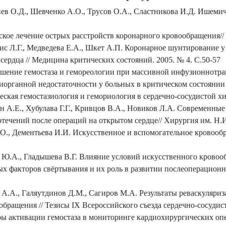
в О.Д., Шевченко А.О., Трусов О.А., Сластникова И.Д. Ишемичес
ское лечение острых расстройств коронарного кровообращения// 
ис Л.Г., Медведева Е.А., Шкет А.П. Коронарное шунтирование у
сердца // Медицина критических состояний. 2005. № 4. С.50-57
шение гемостаза и гемореологии при массивной инфузионнотра
иорганной недостаточности у больных в критическом состоянии /
ская гемостазиология и гемориология в сердечно-сосудистой хир
н А.Е., Хубулава Г.Г., Кривцов В.А., Новиков Л.А. Современные
течений после операций на открытом сердце// Хирургия им. Н.И
.О., Дементьева И.И. Искусственное и вспомогательное кровооб
 Ю.А., Гладышева В.Г. Влияние условий искусственного кровоо
х факторов свёртывания и их роль в развитии послеоперационн
 А.А., Галяутдинов Д.М., Сагиров М.А. Результаты реваскуляриз
бращения // Тезисы IX Всероссийского съезда сердечно-сосудис
 активации гемостаза в мониторинге кардиохирургических опера