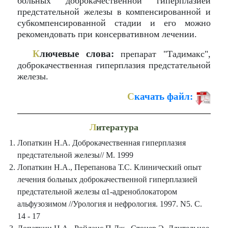
больных доброкачественной гиперплазией
предстательной железы в компенсированной и
субкомпенсированной стадии и его можно
рекомендовать при консервативном лечении.
К
лючевые слова:
препарат "Тадимакс",
доброкачественная гиперплазия предстательной
железы.
С
качать файл:
Л
итература
Лопаткин Н.А. Доброкачественная гиперплазия
предстательной железы// М. 1999
Лопаткин Н.А., Перепанова Т.С. Клинический опыт
лечения больных доброкачественной гиперплазией
предстательной железы α1-адреноблокатором
альфузозимом //Урология и нефрология. 1997. N5. С.
14 - 17