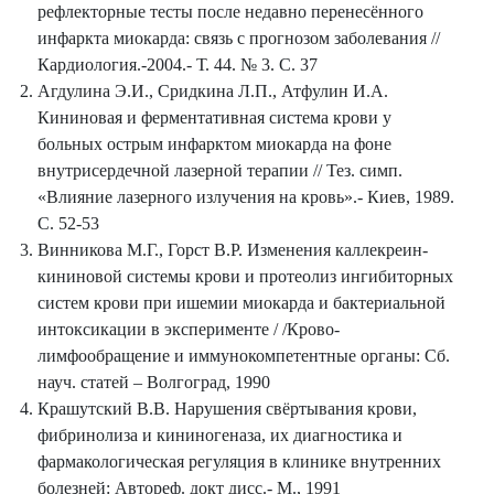
рефлекторные тесты после недавно перенесённого
инфаркта миокарда: связь с прогнозом заболевания //
Кардиология.-2004.- Т. 44. № 3. С. 37
Агдулина Э.И., Сридкина Л.П., Атфулин И.А.
Кининовая и ферментативная система крови у
больных острым инфарктом миокарда на фоне
внутрисердечной лазерной терапии // Тез. симп.
«Влияние лазерного излучения на кровь».- Киев, 1989.
С. 52-53
Винникова М.Г., Горст В.Р. Изменения каллекреин-
кининовой системы крови и протеолиз ингибиторных
систем крови при ишемии миокарда и бактериальной
интоксикации в эксперименте / /Крово-
лимфообращение и иммунокомпетентные органы: Сб.
науч. статей – Волгоград, 1990
Крашутский В.В. Нарушения свёртывания крови,
фибринолиза и кининогеназа, их диагностика и
фармакологическая регуляция в клинике внутренних
болезней: Автореф. докт дисс.- М., 1991