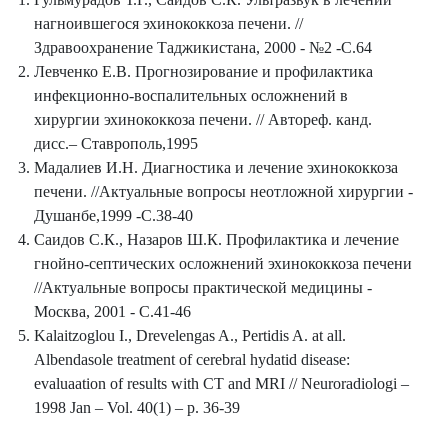
нагноившегося эхинококкоза печени. //
Здравоохранение Таджикистана, 2000 - №2 -С.64
Левченко Е.В. Прогнозирование и профилактика
инфекционно-воспалительных осложнений в
хирургии эхинококкоза печени. // Автореф. канд.
дисс.– Ставрополь,1995
Мадалиев И.Н. Диагностика и лечение эхинококкоза
печени. //Актуальные вопросы неотложной хирургии -
Душанбе,1999 -С.38-40
Саидов С.К., Назаров Ш.К. Профилактика и лечение
гнойно-септических осложнений эхинококкоза печени
//Актуальные вопросы практической медицины -
Москва, 2001 - С.41-46
Kalaitzoglou I., Drevelengas A., Pertidis A. at all.
Albendasole treatment of cerebral hydatid disease:
evaluaation of results with CT and MRI // Neuroradiologi –
1998 Jan – Vol. 40(1) – p. 36-39