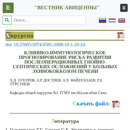
"ВЕСТНИК АВИЦЕННЫ"
Х
ирургия
doi: 10.25005/2074-0581-2008-10-1-20-24
КЛИНИКО-ИММУНОЛОГИЧЕСКОЕ
ПРОГНОЗИРОВАНИЕ РИСКА РАЗВИТИЯ
ПОСЛЕОПЕРАЦИОННЫХ ГНОЙНО-
СЕПТИЧЕСКИХ ОСЛОЖНЕНИЙ У БОЛЬНЫХ
ЭХИНОКОККОЗОМ ПЕЧЕНИ
Х.Д. ЗУХУРОВ, А.Р. ДОСТИЕВ, А.Х. ФАЙЗУЛЛАЕВ, Р.А.
ТУРСУНОВ
Кафедра общей хирургии №1 ТГМУ им.Абуали ибни Сино
С
качать файл:
Л
итература
Гульмурадов Т.Г., Саидов С.К. Ультразвук в лечении