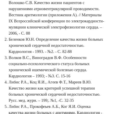
Волошко С.В. Качество жизни пациентов с
нарушениями атриовентрикулярной проводимости.
Вестник аритмологии (приложения А). // Материалы
IX Всероссийской конференции по электрокардиости-
муляциии клинической электрофизиологии сердца. –
2006, - С. 88
Беленков Ю.Н. Определение качества жизни больных
хронической сердечной недостаточностью.
Кардиология - 1993. - №2. - С. 82-88
Волков В.С., Виноградов В.Ф. Особенности
социально-психологического статуса больных
хронической ишемической болезнью сердца.
Кардиология – 1993; - №3. С. 15-16
Либис Р.А., Коц Я.И., Агеев Ф.Т., Мареев В.Ю.
Качество жизни как критерий успешной терапии
больных хронической сердечной недостаточностью.
Русс. мед. журн. – 199;. №1, -С. 32-35
Либис Р.А., Прокофеьев А.Б., Ког Я.И. Оценка
качества жизни больных с аритмиями. Кардиология -