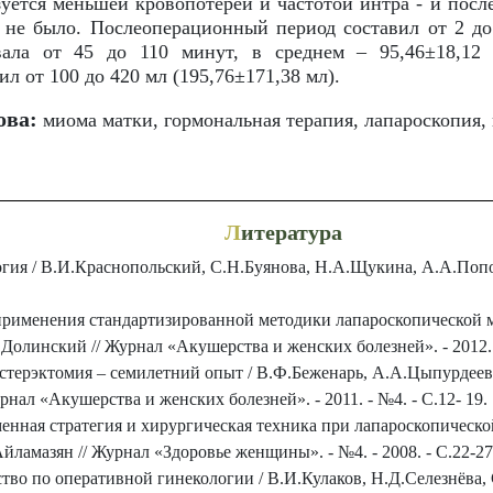
зуется меньшей кровопотерей и частотой интра - и пос
 не было. Послеоперационный период составил от 2 до
вала от 45 до 110 минут, в среднем – 95,46±18,12
л от 100 до 420 мл (195,76±171,38 мл).
ова:
миома матки, гормональная терапия, лапароскопия, 
Л
итература
гия / В.И.Краснопольский, С.Н.Буянова, Н.А.Щукина, А.А.Попо
рименения стандартизированной методики лапароскопической 
олинский // Журнал «Акушерства и женских болезней». - 2012. - 
стерэктомия – семилетний опыт / В.Ф.Беженарь, А.А.Цыпурдеев
рнал «Акушерства и женских болезней». - 2011. - №4. - С.12- 19.
енная стратегия и хирургическая техника при лапароскопическ
йламазян // Журнал «Здоровье женщины». - №4. - 2008. - С.22-27
тво по оперативной гинекологии / В.И.Кулаков, Н.Д.Селезнёва, С.