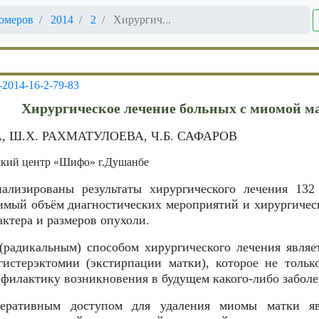
омеров
2014
2
Хирургич...
-2014-16-2-79-83
Хирургическое лечение больных с миомой м
, Ш.Х. РАХМАТУЛОЕВА, Ч.Б. САФАРОВ
ский центр «Шифо» г.Душанбе
нализированы результаты хирургического лечения 13
имый объём диагностических мероприятий и хирургичес
актера и размеров опухоли.
(радикальным) способом хирургического лечения являе
гистерэктомии (экстирпации матки), которое не тольк
офилактику возникновения в будущем какого-либо забол
ративным доступом для удаления миомы матки явл