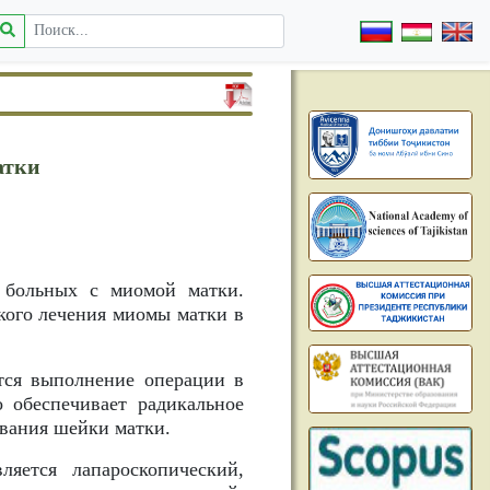
атки
2 больных с миомой матки.
кого лечения миомы матки в
тся выполнение операции в
о обеспечивает радикальное
евания шейки матки.
яется лапароскопический,