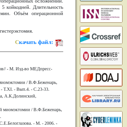
леоперационных осложнений.
 5 койкодней. Длительность
 мин. Объём операционной
гистерэктомия.
С
качать файл:
в// - М. Изд-во МЕДпресс-
миомэктомии / В.Ф.Беженарь,
Т.ХI. - Вып.4. - С.23-33.
а, А.К.Долинский,
ой миомэктомии / В.Ф.Беженарь,
.
Е.Белоглазова. - М. - 2006. -