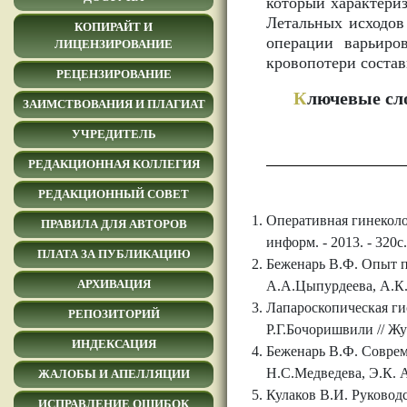
который характери
Летальных исходов
КОПИРАЙТ И
операции варьиро
ЛИЦЕНЗИРОВАНИЕ
кровопотери состави
РЕЦЕНЗИРОВАНИЕ
К
лючевые сл
ЗАИМСТВОВАНИЯ И ПЛАГИАТ
УЧРЕДИТЕЛЬ
РЕДАКЦИОННАЯ КОЛЛЕГИЯ
РЕДАКЦИОННЫЙ СОВЕТ
Оперативная гинеколо
ПРАВИЛА ДЛЯ АВТОРОВ
информ. - 2013. - 320с.
ПЛАТА ЗА ПУБЛИКАЦИЮ
Беженарь В.Ф. Опыт п
АРХИВАЦИЯ
А.А.Цыпурдеева, А.К.Д
Лапароскопическая ги
РЕПОЗИТОРИЙ
Р.Г.Бочоришвили // Жу
ИНДЕКСАЦИЯ
Беженарь В.Ф. Соврем
Н.С.Медведева, Э.К. А
ЖАЛОБЫ И АПЕЛЛЯЦИИ
Кулаков В.И. Руководс
ИСПРАВЛЕНИЕ ОШИБОК